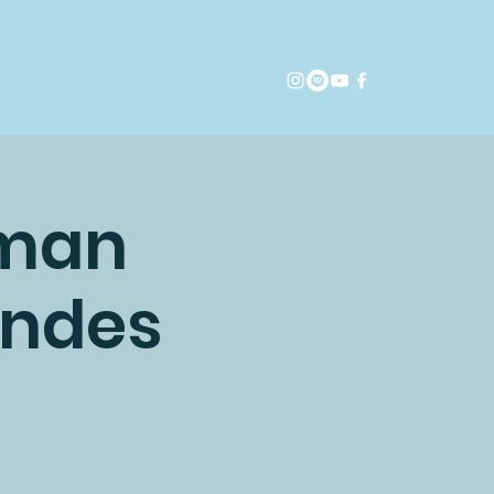
Over Bert
Nieuwsbrief
Contact
 man
ondes