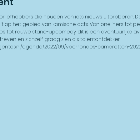
ent
rliefhebbers die houden van iets nieuws uitproberen. D
eit op het gebied van komische acts. Van oneliners tot pe
s tot rauwe stand-upcomedy: dit is een avontuurlijke a
reven en zichzelf graag zien als talentontdekker.
gentes.nl/agenda/2022/09/voorrondes-cameretten-202