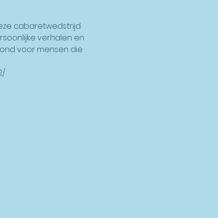
eze cabaretwedstrijd 
rsoonlijke verhalen en 
vond voor mensen die 
2/