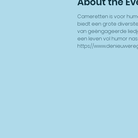
About the Ev
Cameretten is voor humo
biedt een grote diversit
van geëngageerde liedje
een leven vol humor nast
https://www.denieuwere