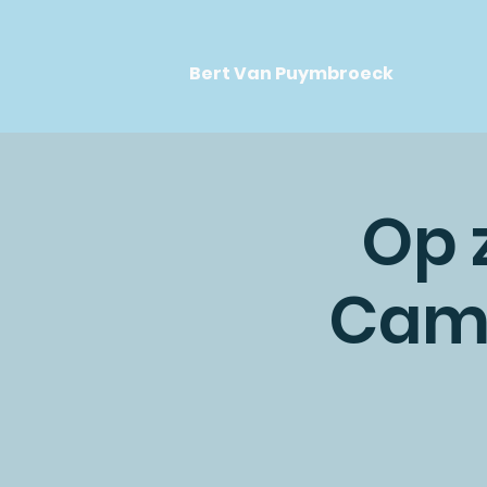
Bert Van Puymbroeck
Op 
Came