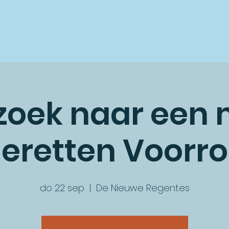
Home
Producties
Agenda
Muziek
Video
zoek naar een
retten Voorr
do 22 sep
  |  
De Nieuwe Regentes