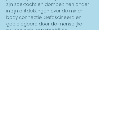
zijn zoektocht en dompelt hen onder 
in zijn ontdekkingen over de mind-
body connectie. Gefascineerd en 
gebiologeerd door de menselijke 
psychologie ontrafelt hij de 
schoonheid van jezelf ontdekken op 
een 'alternatieve' manier. 

Een verbindend gesprek tussen een 
zoekend publiek en een zoekende 
mens.
Share This Event